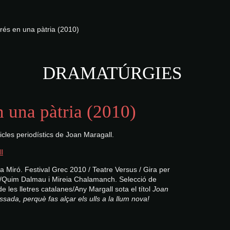
rés en una pàtria (2010)
DRAMATÚRGIES
n una pàtria (2010)
icles periodístics de Joan Maragall.
ia Miró.
Festival Grec 2010 / Teatre Versus / Gira per
s/Quim Dalmau i Mireia Chalamanch.
Selecció de
de les lletres catalanes/Any Margall sota el títol
Joan
sada, perquè fas alçar els ulls a la llum nova!